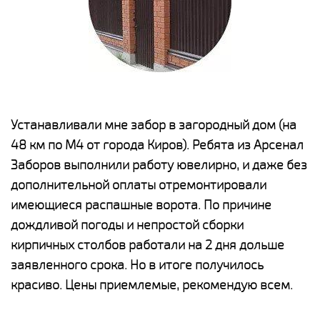
е
Устанавливали мне забор в загородный дом (на
Н
48 км по М4 от города Киров). Ребята из Арсенал
р
Заборов выполнили работу ювелирно, и даже без
К
дополнительной оплаты отремонтировали
(
у
имеющиеся распашные ворота. По причине
с
и,
дождливой погоды и непростой сборки
н
а
кирпичных столбов работали на 2 дня дольше
с
ги
заявленного срока. Но в итоге получилось
п
красиво. Цены приемлемые, рекомендую всем.
о
а
н