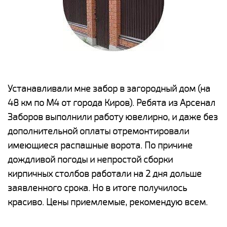
е
Устанавливали мне забор в загородный дом (на
Н
48 км по М4 от города Киров). Ребята из Арсенал
р
Заборов выполнили работу ювелирно, и даже без
К
дополнительной оплаты отремонтировали
(
у
имеющиеся распашные ворота. По причине
с
и,
дождливой погоды и непростой сборки
н
а
кирпичных столбов работали на 2 дня дольше
с
ги
заявленного срока. Но в итоге получилось
п
красиво. Цены приемлемые, рекомендую всем.
о
а
н