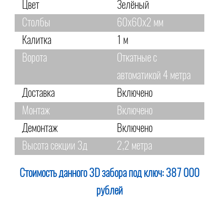
Цвет
Зелёный
Столбы
60х60х2 мм
Калитка
1 м
Ворота
Откатные с
автоматикой 4 метра
Доставка
Включено
Монтаж
Включено
Демонтаж
Включено
Высота секции 3д
2,2 метра
Стоимость данного 3D забора под ключ:
387 000
рублей