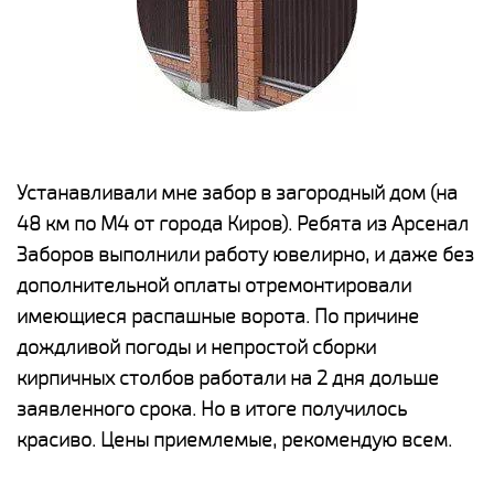
е
Устанавливали мне забор в загородный дом (на
Н
48 км по М4 от города Киров). Ребята из Арсенал
р
Заборов выполнили работу ювелирно, и даже без
К
дополнительной оплаты отремонтировали
(
у
имеющиеся распашные ворота. По причине
с
и,
дождливой погоды и непростой сборки
н
а
кирпичных столбов работали на 2 дня дольше
с
ги
заявленного срока. Но в итоге получилось
п
красиво. Цены приемлемые, рекомендую всем.
о
а
н