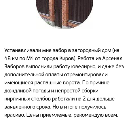
е
Устанавливали мне забор в загородный дом (на
Н
48 км по М4 от города Киров). Ребята из Арсенал
р
Заборов выполнили работу ювелирно, и даже без
К
дополнительной оплаты отремонтировали
(
у
имеющиеся распашные ворота. По причине
с
и,
дождливой погоды и непростой сборки
н
а
кирпичных столбов работали на 2 дня дольше
с
ги
заявленного срока. Но в итоге получилось
п
красиво. Цены приемлемые, рекомендую всем.
о
а
н