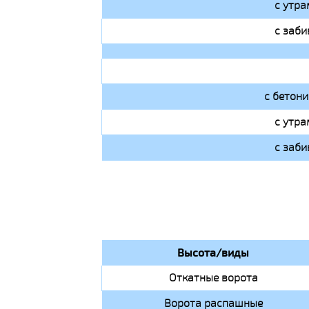
с утра
с заби
с бетон
с утра
с заби
Высота/виды
Откатные ворота
Ворота распашные