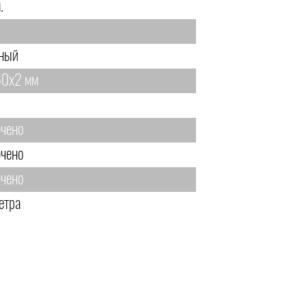
.
.
ный
0х2 мм
чено
чено
чено
етра