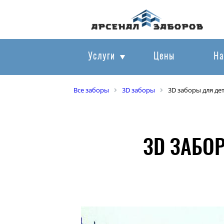
Услуги
Цены
На
Все заборы
3D заборы
3D заборы для де
3D ЗАБО