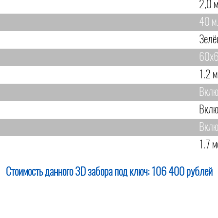
2,0 м
40 м
Зелё
60х6
1.2 м
Вклю
Вклю
Вклю
1.7 м
Стоимость данного 3D забора под ключ:
106 400 рублей