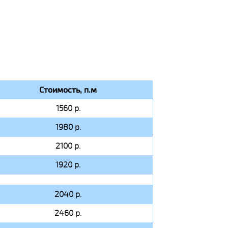
Стоимость, п.м
1560 р.
1980 р.
2100 р.
1920 р.
2040 р.
2460 р.