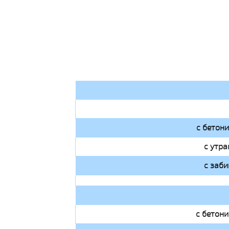
с бетон
с утра
с заби
с бетон