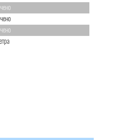
чено
чено
чено
етра