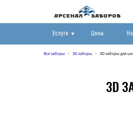
Услуги
Цены
На
Все заборы
3D заборы
3D заборы для ш
3D З