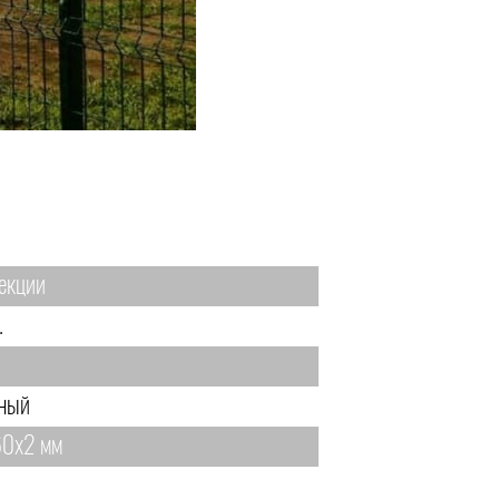
екции
.
.
ный
0х2 мм