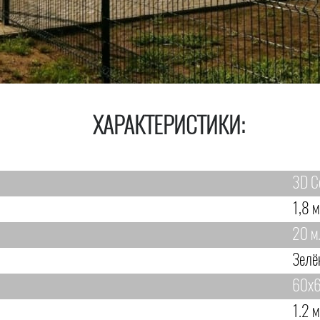
ХАРАКТЕРИСТИКИ:
3D С
1,8 м
20 м
Зелё
60х6
1.2 м