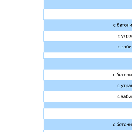
с бетон
с утра
с заби
с бетон
с утра
с заби
с бетон