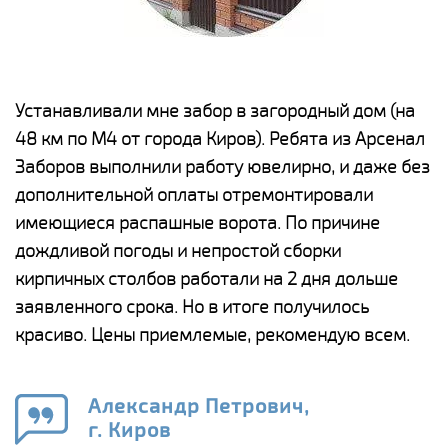
е
Устанавливали мне забор в загородный дом (на
Н
48 км по М4 от города Киров). Ребята из Арсенал
р
Заборов выполнили работу ювелирно, и даже без
К
дополнительной оплаты отремонтировали
(
у
имеющиеся распашные ворота. По причине
с
и,
дождливой погоды и непростой сборки
н
а
кирпичных столбов работали на 2 дня дольше
с
ги
заявленного срока. Но в итоге получилось
п
красиво. Цены приемлемые, рекомендую всем.
о
а
н
го
в
Александр Петрович,
г. Киров