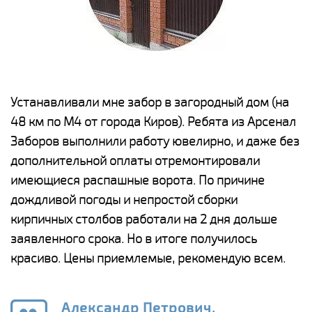
е
Устанавливали мне забор в загородный дом (на
Н
48 км по М4 от города Киров). Ребята из Арсенал
р
Заборов выполнили работу ювелирно, и даже без
К
дополнительной оплаты отремонтировали
(
у
имеющиеся распашные ворота. По причине
с
и,
дождливой погоды и непростой сборки
н
а
кирпичных столбов работали на 2 дня дольше
с
ги
заявленного срока. Но в итоге получилось
п
красиво. Цены приемлемые, рекомендую всем.
о
а
н
го
в
Александр Петрович,