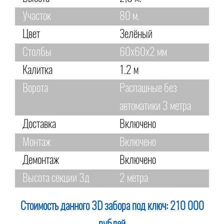
Участок
80 м.
Цвет
Зелёный
Столбы
60х60х2 мм
Калитка
1.2 м
Ворота
Распашные без
автоматики 3 метра
Доставка
Включено
Монтаж
Включено
Демонтаж
Включено
Высота секции 3д
2 метра
Стоимость данного 3D забора под ключ:
210 000