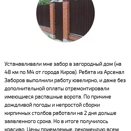
е
Устанавливали мне забор в загородный дом (на
Н
48 км по М4 от города Киров). Ребята из Арсенал
р
Заборов выполнили работу ювелирно, и даже без
К
дополнительной оплаты отремонтировали
(
у
имеющиеся распашные ворота. По причине
с
и,
дождливой погоды и непростой сборки
н
а
кирпичных столбов работали на 2 дня дольше
с
ги
заявленного срока. Но в итоге получилось
п
красиво. Цены приемлемые, рекомендую всем.
о