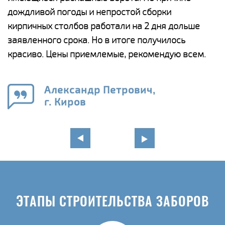
и,
дождливой погоды и непростой сборки
н
а
кирпичных столбов работали на 2 дня дольше
с
ги
заявленного срока. Но в итоге получилось
п
красиво. Цены приемлемые, рекомендую всем.
о
а
н
го
в
Александр Петрович,
г. Киров
ЭТАПЫ СТРОИТЕЛЬСТВА ЗАБОРОВ