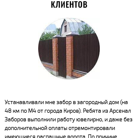
КЛИЕНТОВ
е
Устанавливали мне забор в загородный дом (на
Н
48 км по М4 от города Киров). Ребята из Арсенал
р
Заборов выполнили работу ювелирно, и даже без
К
дополнительной оплаты отремонтировали
(
у
имеющиеся распашные ворота. По причине
с