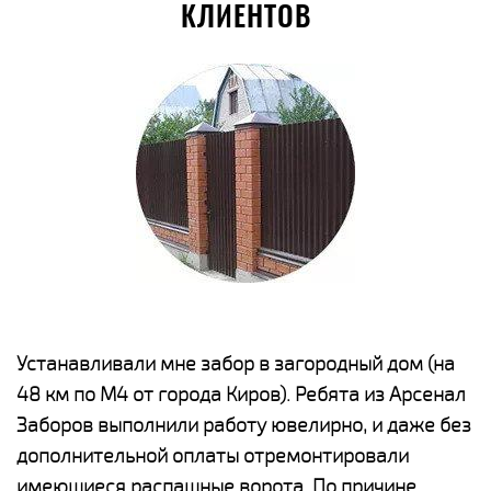
КЛИЕНТОВ
е
Устанавливали мне забор в загородный дом (на
Н
48 км по М4 от города Киров). Ребята из Арсенал
р
Заборов выполнили работу ювелирно, и даже без
К
дополнительной оплаты отремонтировали
(
у
имеющиеся распашные ворота. По причине
с