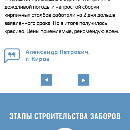
и,
дождливой погоды и непростой сборки
н
а
кирпичных столбов работали на 2 дня дольше
с
ги
заявленного срока. Но в итоге получилось
п
красиво. Цены приемлемые, рекомендую всем.
о
а
н
го
в
Александр Петрович,
г. Киров
ЭТАПЫ СТРОИТЕЛЬСТВА ЗАБОРОВ