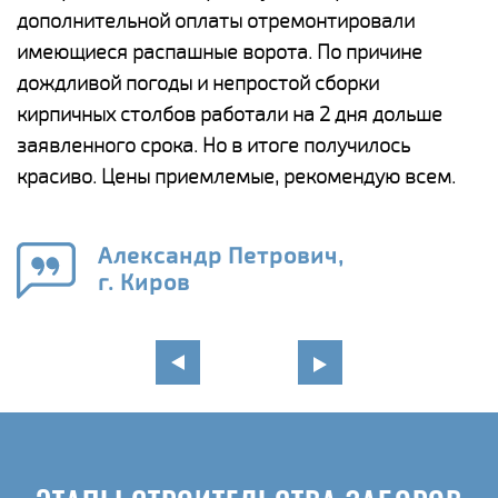
дополнительной оплаты отремонтировали
(
у
имеющиеся распашные ворота. По причине
с
и,
дождливой погоды и непростой сборки
н
а
кирпичных столбов работали на 2 дня дольше
с
ги
заявленного срока. Но в итоге получилось
п
красиво. Цены приемлемые, рекомендую всем.
о
а
н
го
в
Александр Петрович,
г. Киров