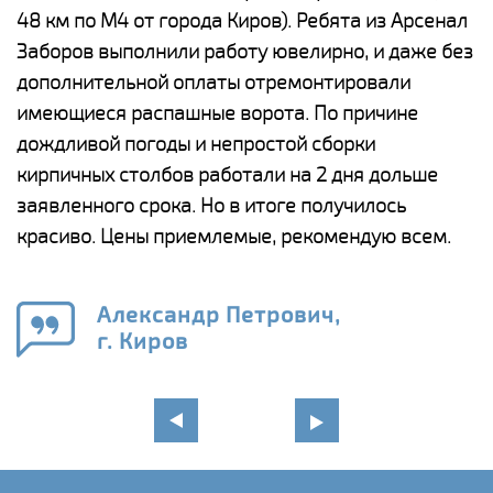
48 км по М4 от города Киров). Ребята из Арсенал
р
Заборов выполнили работу ювелирно, и даже без
К
дополнительной оплаты отремонтировали
(
у
имеющиеся распашные ворота. По причине
с
и,
дождливой погоды и непростой сборки
н
а
кирпичных столбов работали на 2 дня дольше
с
ги
заявленного срока. Но в итоге получилось
п
красиво. Цены приемлемые, рекомендую всем.
о
а
н
го
в
Александр Петрович,
г. Киров