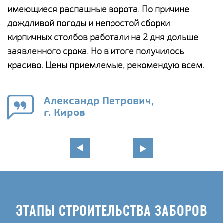
у
имеющиеся распашные ворота. По причине
с
и,
дождливой погоды и непростой сборки
н
а
кирпичных столбов работали на 2 дня дольше
с
ги
заявленного срока. Но в итоге получилось
п
красиво. Цены приемлемые, рекомендую всем.
о
а
н
го
в
Александр Петрович,
г. Киров
ЭТАПЫ СТРОИТЕЛЬСТВА ЗАБОРОВ