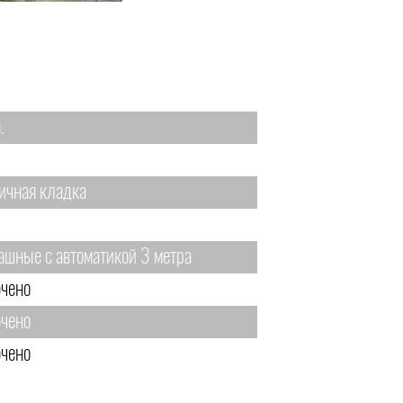
.
ичная кладка
ашные с автоматикой 3 метра
чено
чено
чено