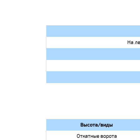
На л
Высота/виды
Откатные ворота