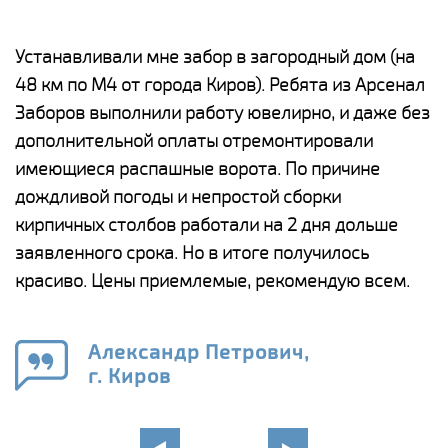
е
Устанавливали мне забор в загородный дом (на
Н
48 км по М4 от города Киров). Ребята из Арсенал
р
Заборов выполнили работу ювелирно, и даже без
К
дополнительной оплаты отремонтировали
(
у
имеющиеся распашные ворота. По причине
с
и,
дождливой погоды и непростой сборки
н
а
кирпичных столбов работали на 2 дня дольше
с
ги
заявленного срока. Но в итоге получилось
п
красиво. Цены приемлемые, рекомендую всем.
о
а
н
го
в
Александр Петрович,
г. Киров