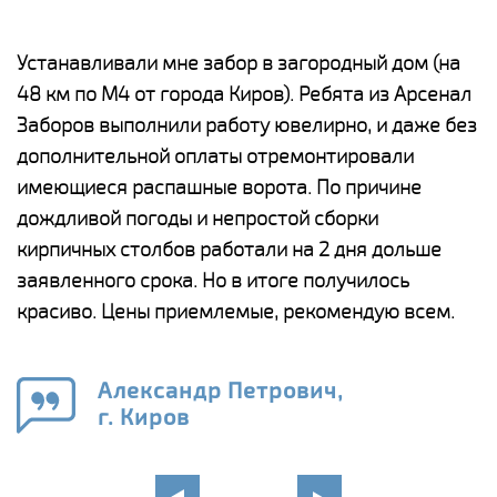
е
Устанавливали мне забор в загородный дом (на
Н
48 км по М4 от города Киров). Ребята из Арсенал
р
Заборов выполнили работу ювелирно, и даже без
К
дополнительной оплаты отремонтировали
(
у
имеющиеся распашные ворота. По причине
с
и,
дождливой погоды и непростой сборки
н
а
кирпичных столбов работали на 2 дня дольше
с
ги
заявленного срока. Но в итоге получилось
п
красиво. Цены приемлемые, рекомендую всем.
о
а
н
го
в
Александр Петрович,
г. Киров