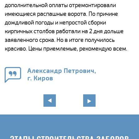
дополнительной оплаты отремонтировали
(
у
имеющиеся распашные ворота. По причине
с
и,
дождливой погоды и непростой сборки
н
а
кирпичных столбов работали на 2 дня дольше
с
ги
заявленного срока. Но в итоге получилось
п
красиво. Цены приемлемые, рекомендую всем.
о
а
н
го
в
Александр Петрович,
г. Киров