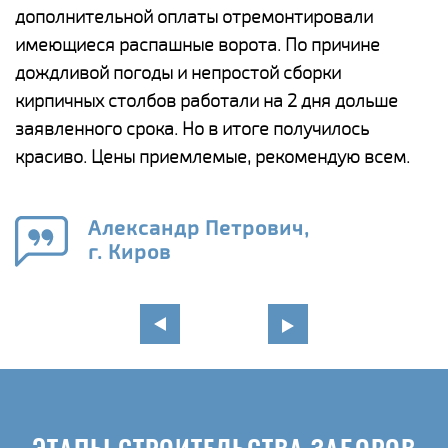
дополнительной оплаты отремонтировали
(
у
имеющиеся распашные ворота. По причине
с
и,
дождливой погоды и непростой сборки
н
а
кирпичных столбов работали на 2 дня дольше
с
ги
заявленного срока. Но в итоге получилось
п
красиво. Цены приемлемые, рекомендую всем.
о
а
н
го
в
Александр Петрович,
г. Киров