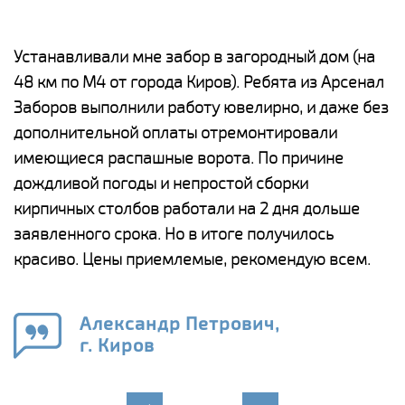
е
Устанавливали мне забор в загородный дом (на
Н
48 км по М4 от города Киров). Ребята из Арсенал
р
Заборов выполнили работу ювелирно, и даже без
К
дополнительной оплаты отремонтировали
(
у
имеющиеся распашные ворота. По причине
с
и,
дождливой погоды и непростой сборки
н
а
кирпичных столбов работали на 2 дня дольше
с
ги
заявленного срока. Но в итоге получилось
п
красиво. Цены приемлемые, рекомендую всем.
о
а
н
го
в
Александр Петрович,
г. Киров