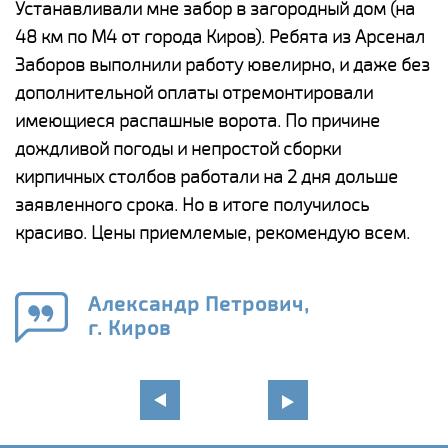
е
Устанавливали мне забор в загородный дом (на
Н
48 км по М4 от города Киров). Ребята из Арсенал
р
Заборов выполнили работу ювелирно, и даже без
К
дополнительной оплаты отремонтировали
(
у
имеющиеся распашные ворота. По причине
с
и,
дождливой погоды и непростой сборки
н
а
кирпичных столбов работали на 2 дня дольше
с
ги
заявленного срока. Но в итоге получилось
п
красиво. Цены приемлемые, рекомендую всем.
о
а
н
го
в
Александр Петрович,
г. Киров