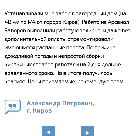
е
Устанавливали мне забор в загородный дом (на
Н
48 км по М4 от города Киров). Ребята из Арсенал
р
Заборов выполнили работу ювелирно, и даже без
К
дополнительной оплаты отремонтировали
(
у
имеющиеся распашные ворота. По причине
с
и,
дождливой погоды и непростой сборки
н
а
кирпичных столбов работали на 2 дня дольше
с
ги
заявленного срока. Но в итоге получилось
п
красиво. Цены приемлемые, рекомендую всем.
о
а
н
го
в
Александр Петрович,
г. Киров