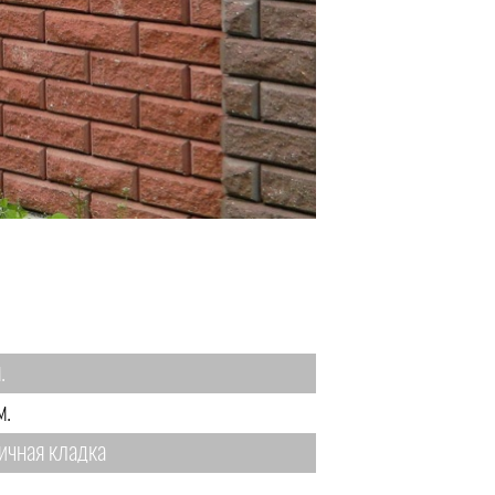
.
м.
ичная кладка