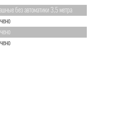
ашные без автоматики 3,5 метра
чено
чено
чено