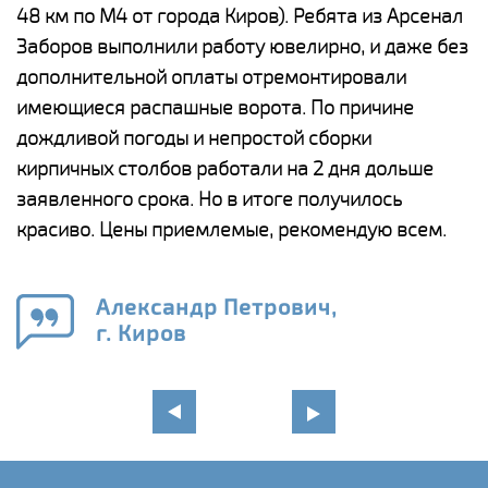
48 км по М4 от города Киров). Ребята из Арсенал
р
Заборов выполнили работу ювелирно, и даже без
К
дополнительной оплаты отремонтировали
(
у
имеющиеся распашные ворота. По причине
с
и,
дождливой погоды и непростой сборки
н
а
кирпичных столбов работали на 2 дня дольше
с
ги
заявленного срока. Но в итоге получилось
п
красиво. Цены приемлемые, рекомендую всем.
о
а
н
го
в
Александр Петрович,
г. Киров