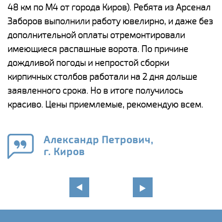
48 км по М4 от города Киров). Ребята из Арсенал
р
Заборов выполнили работу ювелирно, и даже без
К
дополнительной оплаты отремонтировали
(
у
имеющиеся распашные ворота. По причине
с
и,
дождливой погоды и непростой сборки
н
а
кирпичных столбов работали на 2 дня дольше
с
ги
заявленного срока. Но в итоге получилось
п
красиво. Цены приемлемые, рекомендую всем.
о
а
н
го
в
Александр Петрович,
г. Киров