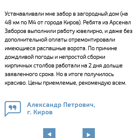
е
Устанавливали мне забор в загородный дом (на
Н
48 км по М4 от города Киров). Ребята из Арсенал
р
Заборов выполнили работу ювелирно, и даже без
К
дополнительной оплаты отремонтировали
(
у
имеющиеся распашные ворота. По причине
с
и,
дождливой погоды и непростой сборки
н
а
кирпичных столбов работали на 2 дня дольше
с
ги
заявленного срока. Но в итоге получилось
п
красиво. Цены приемлемые, рекомендую всем.
о
а
н
го
в
Александр Петрович,
г. Киров