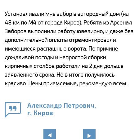
е
Устанавливали мне забор в загородный дом (на
Н
48 км по М4 от города Киров). Ребята из Арсенал
р
Заборов выполнили работу ювелирно, и даже без
К
дополнительной оплаты отремонтировали
(
у
имеющиеся распашные ворота. По причине
с
и,
дождливой погоды и непростой сборки
н
а
кирпичных столбов работали на 2 дня дольше
с
ги
заявленного срока. Но в итоге получилось
п
красиво. Цены приемлемые, рекомендую всем.
о
а
н
го
в
Александр Петрович,
г. Киров