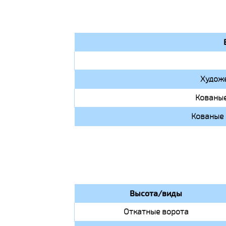
Художе
Кованые
Кованые 
Высота/виды
Откатные ворота