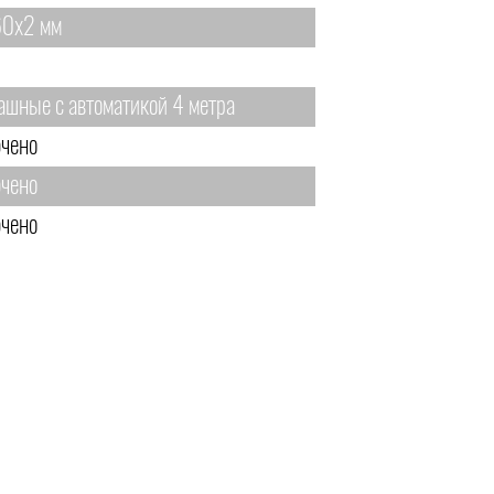
0х2 мм
ашные с автоматикой 4 метра
чено
чено
чено