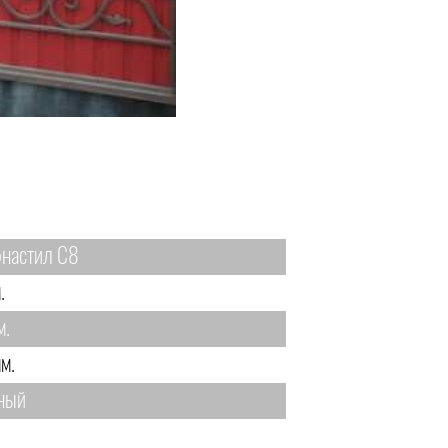
настил С8
.
м.
м.
ный