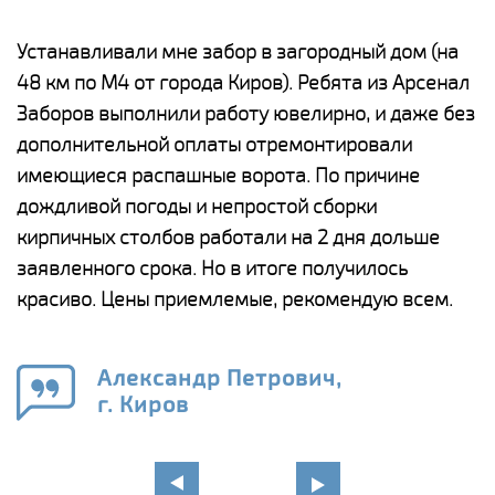
е
Устанавливали мне забор в загородный дом (на
Н
48 км по М4 от города Киров). Ребята из Арсенал
р
Заборов выполнили работу ювелирно, и даже без
К
дополнительной оплаты отремонтировали
(
у
имеющиеся распашные ворота. По причине
с
и,
дождливой погоды и непростой сборки
н
а
кирпичных столбов работали на 2 дня дольше
с
ги
заявленного срока. Но в итоге получилось
п
красиво. Цены приемлемые, рекомендую всем.
о
а
н
го
в
Александр Петрович,
г. Киров