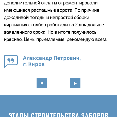
дополнительной оплаты отремонтировали
(
у
имеющиеся распашные ворота. По причине
с
и,
дождливой погоды и непростой сборки
н
а
кирпичных столбов работали на 2 дня дольше
с
ги
заявленного срока. Но в итоге получилось
п
красиво. Цены приемлемые, рекомендую всем.
о
а
н
го
в
Александр Петрович,
г. Киров
ЭТАПЫ СТРОИТЕЛЬСТВА ЗАБОРОВ