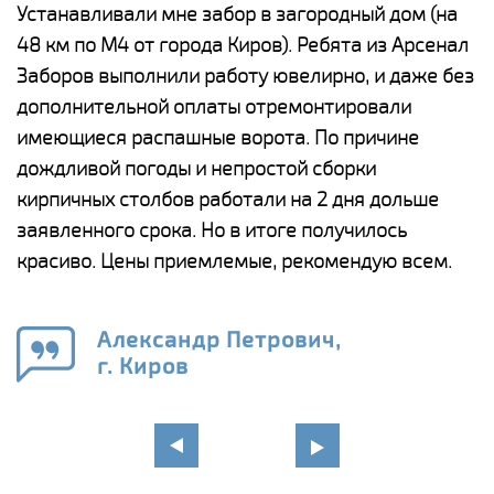
е
Устанавливали мне забор в загородный дом (на
Н
48 км по М4 от города Киров). Ребята из Арсенал
р
Заборов выполнили работу ювелирно, и даже без
К
дополнительной оплаты отремонтировали
(
у
имеющиеся распашные ворота. По причине
с
и,
дождливой погоды и непростой сборки
н
а
кирпичных столбов работали на 2 дня дольше
с
ги
заявленного срока. Но в итоге получилось
п
красиво. Цены приемлемые, рекомендую всем.
о
а
н
го
в
Александр Петрович,
г. Киров