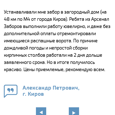
е
Устанавливали мне забор в загородный дом (на
Н
48 км по М4 от города Киров). Ребята из Арсенал
р
Заборов выполнили работу ювелирно, и даже без
К
дополнительной оплаты отремонтировали
(
у
имеющиеся распашные ворота. По причине
с
и,
дождливой погоды и непростой сборки
н
а
кирпичных столбов работали на 2 дня дольше
с
ги
заявленного срока. Но в итоге получилось
п
красиво. Цены приемлемые, рекомендую всем.
о
а
н
го
в
Александр Петрович,
г. Киров