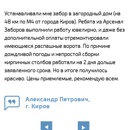
е
Устанавливали мне забор в загородный дом (на
Н
48 км по М4 от города Киров). Ребята из Арсенал
р
Заборов выполнили работу ювелирно, и даже без
К
дополнительной оплаты отремонтировали
(
у
имеющиеся распашные ворота. По причине
с
и,
дождливой погоды и непростой сборки
н
а
кирпичных столбов работали на 2 дня дольше
с
ги
заявленного срока. Но в итоге получилось
п
красиво. Цены приемлемые, рекомендую всем.
о
а
н
го
в
Александр Петрович,
г. Киров