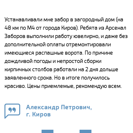
е
Устанавливали мне забор в загородный дом (на
Н
48 км по М4 от города Киров). Ребята из Арсенал
р
Заборов выполнили работу ювелирно, и даже без
К
дополнительной оплаты отремонтировали
(
у
имеющиеся распашные ворота. По причине
с
и,
дождливой погоды и непростой сборки
н
а
кирпичных столбов работали на 2 дня дольше
с
ги
заявленного срока. Но в итоге получилось
п
красиво. Цены приемлемые, рекомендую всем.
о
а
н
го
в
Александр Петрович,
г. Киров