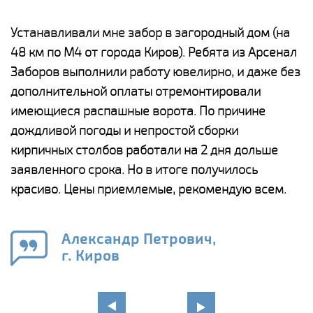
е
Устанавливали мне забор в загородный дом (на
Н
48 км по М4 от города Киров). Ребята из Арсенал
р
Заборов выполнили работу ювелирно, и даже без
К
дополнительной оплаты отремонтировали
(
у
имеющиеся распашные ворота. По причине
с
и,
дождливой погоды и непростой сборки
н
а
кирпичных столбов работали на 2 дня дольше
с
ги
заявленного срока. Но в итоге получилось
п
красиво. Цены приемлемые, рекомендую всем.
о
а
н
го
в
Александр Петрович,
г. Киров