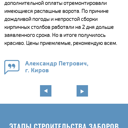
дополнительной оплаты отремонтировали
(
у
имеющиеся распашные ворота. По причине
с
и,
дождливой погоды и непростой сборки
н
а
кирпичных столбов работали на 2 дня дольше
с
ги
заявленного срока. Но в итоге получилось
п
красиво. Цены приемлемые, рекомендую всем.
о
а
н
го
в
Александр Петрович,
г. Киров
ЭТАПЫ СТРОИТЕЛЬСТВА ЗАБОРОВ