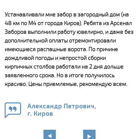
е
Устанавливали мне забор в загородный дом (на
Н
48 км по М4 от города Киров). Ребята из Арсенал
р
Заборов выполнили работу ювелирно, и даже без
К
дополнительной оплаты отремонтировали
(
у
имеющиеся распашные ворота. По причине
с
и,
дождливой погоды и непростой сборки
н
а
кирпичных столбов работали на 2 дня дольше
с
ги
заявленного срока. Но в итоге получилось
п
красиво. Цены приемлемые, рекомендую всем.
о
а
н
го
в
Александр Петрович,
г. Киров