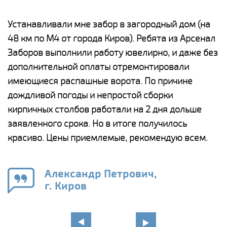
е
Устанавливали мне забор в загородный дом (на
Н
48 км по М4 от города Киров). Ребята из Арсенал
р
Заборов выполнили работу ювелирно, и даже без
К
дополнительной оплаты отремонтировали
(
у
имеющиеся распашные ворота. По причине
с
и,
дождливой погоды и непростой сборки
н
а
кирпичных столбов работали на 2 дня дольше
с
ги
заявленного срока. Но в итоге получилось
п
красиво. Цены приемлемые, рекомендую всем.
о
а
н
го
в
Александр Петрович,
г. Киров