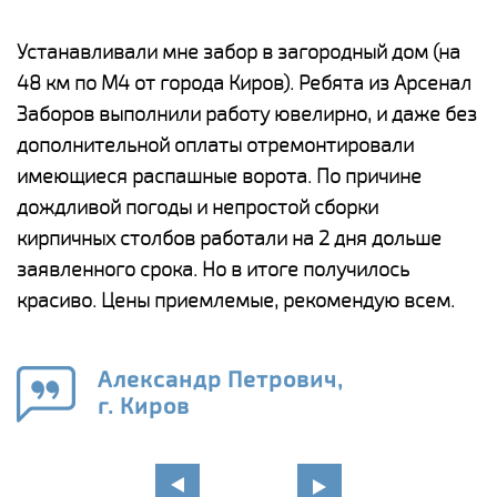
е
Устанавливали мне забор в загородный дом (на
Н
48 км по М4 от города Киров). Ребята из Арсенал
р
Заборов выполнили работу ювелирно, и даже без
К
дополнительной оплаты отремонтировали
(
у
имеющиеся распашные ворота. По причине
с
и,
дождливой погоды и непростой сборки
н
а
кирпичных столбов работали на 2 дня дольше
с
ги
заявленного срока. Но в итоге получилось
п
красиво. Цены приемлемые, рекомендую всем.
о
а
н
го
в
Александр Петрович,
г. Киров