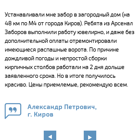
е
Устанавливали мне забор в загородный дом (на
Н
48 км по М4 от города Киров). Ребята из Арсенал
р
Заборов выполнили работу ювелирно, и даже без
К
дополнительной оплаты отремонтировали
(
у
имеющиеся распашные ворота. По причине
с
и,
дождливой погоды и непростой сборки
н
а
кирпичных столбов работали на 2 дня дольше
с
ги
заявленного срока. Но в итоге получилось
п
красиво. Цены приемлемые, рекомендую всем.
о
а
н
го
в
Александр Петрович,
г. Киров