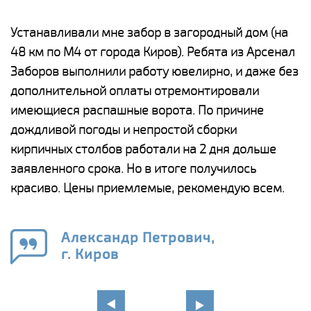
е
Устанавливали мне забор в загородный дом (на
Н
48 км по М4 от города Киров). Ребята из Арсенал
р
Заборов выполнили работу ювелирно, и даже без
К
дополнительной оплаты отремонтировали
(
у
имеющиеся распашные ворота. По причине
с
и,
дождливой погоды и непростой сборки
н
а
кирпичных столбов работали на 2 дня дольше
с
ги
заявленного срока. Но в итоге получилось
п
красиво. Цены приемлемые, рекомендую всем.
о
а
н
го
в
Александр Петрович,
г. Киров