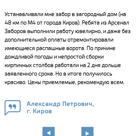
е
Устанавливали мне забор в загородный дом (на
Н
48 км по М4 от города Киров). Ребята из Арсенал
р
Заборов выполнили работу ювелирно, и даже без
К
дополнительной оплаты отремонтировали
(
у
имеющиеся распашные ворота. По причине
с
и,
дождливой погоды и непростой сборки
н
а
кирпичных столбов работали на 2 дня дольше
с
ги
заявленного срока. Но в итоге получилось
п
красиво. Цены приемлемые, рекомендую всем.
о
а
н
го
в
Александр Петрович,
г. Киров