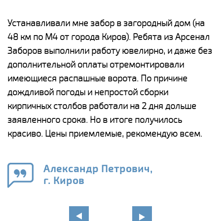
е
Устанавливали мне забор в загородный дом (на
Н
48 км по М4 от города Киров). Ребята из Арсенал
р
Заборов выполнили работу ювелирно, и даже без
К
дополнительной оплаты отремонтировали
(
у
имеющиеся распашные ворота. По причине
с
и,
дождливой погоды и непростой сборки
н
а
кирпичных столбов работали на 2 дня дольше
с
ги
заявленного срока. Но в итоге получилось
п
красиво. Цены приемлемые, рекомендую всем.
о
а
н
го
в
Александр Петрович,
г. Киров