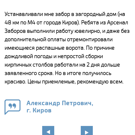
е
Устанавливали мне забор в загородный дом (на
Н
48 км по М4 от города Киров). Ребята из Арсенал
р
Заборов выполнили работу ювелирно, и даже без
К
дополнительной оплаты отремонтировали
(
у
имеющиеся распашные ворота. По причине
с
и,
дождливой погоды и непростой сборки
н
а
кирпичных столбов работали на 2 дня дольше
с
ги
заявленного срока. Но в итоге получилось
п
красиво. Цены приемлемые, рекомендую всем.
о
а
н
го
в
Александр Петрович,
г. Киров