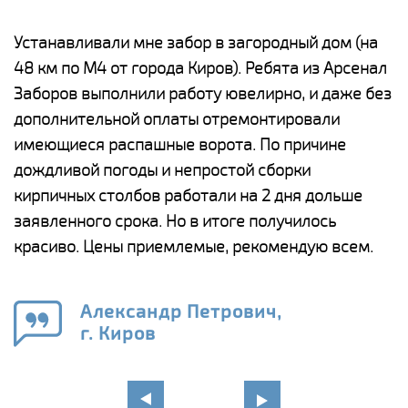
е
Устанавливали мне забор в загородный дом (на
Н
48 км по М4 от города Киров). Ребята из Арсенал
р
Заборов выполнили работу ювелирно, и даже без
К
дополнительной оплаты отремонтировали
(
у
имеющиеся распашные ворота. По причине
с
и,
дождливой погоды и непростой сборки
н
а
кирпичных столбов работали на 2 дня дольше
с
ги
заявленного срока. Но в итоге получилось
п
красиво. Цены приемлемые, рекомендую всем.
о
а
н
го
в
Александр Петрович,
г. Киров