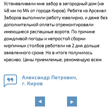
е
Устанавливали мне забор в загородный дом (на
Н
48 км по М4 от города Киров). Ребята из Арсенал
р
Заборов выполнили работу ювелирно, и даже без
К
дополнительной оплаты отремонтировали
(
у
имеющиеся распашные ворота. По причине
с
и,
дождливой погоды и непростой сборки
н
а
кирпичных столбов работали на 2 дня дольше
с
ги
заявленного срока. Но в итоге получилось
п
красиво. Цены приемлемые, рекомендую всем.
о
а
н
го
в
Александр Петрович,
г. Киров