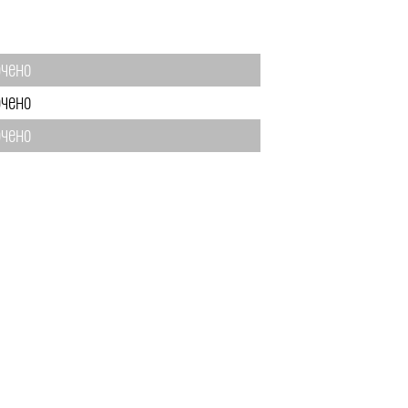
чено
чено
чено