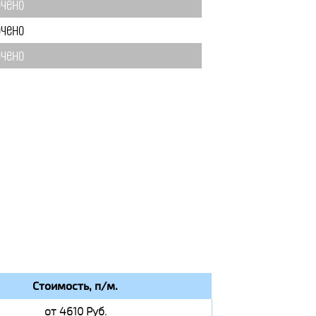
чено
чено
чено
Стоимость, п/м.
от 4610 Руб.